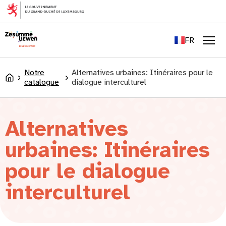
principal
EN
DE
FR
LU
Men
Notre
Alternatives urbaines: Itinéraires pour le
Accueil
catalogue
dialogue interculturel
Alternatives
urbaines: Itinéraires
pour le dialogue
interculturel