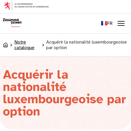
principal
EN
DE
FR
LU
Men
Notre
Acquérir la nationalité luxembourgeoise
Accueil
catalogue
par option
Acquérir la
nationalité
luxembourgeoise par
option